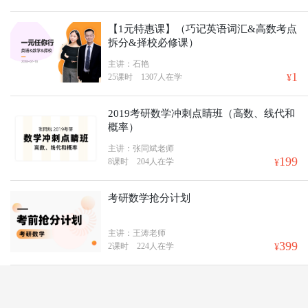
【1元特惠课】（巧记英语词汇&高数考点
拆分&择校必修课）
主讲：石艳
1
25课时
1307人在学
¥
2019考研数学冲刺点睛班（高数、线代和
概率）
主讲：张同斌老师
199
8课时
204人在学
¥
考研数学抢分计划
主讲：王涛老师
399
2课时
224人在学
¥