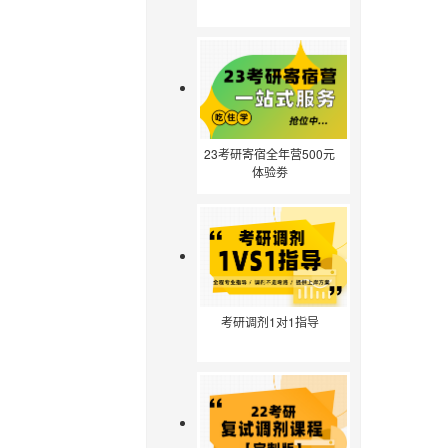
23考研寄宿全年营500元
体验劵
考研调剂1对1指导