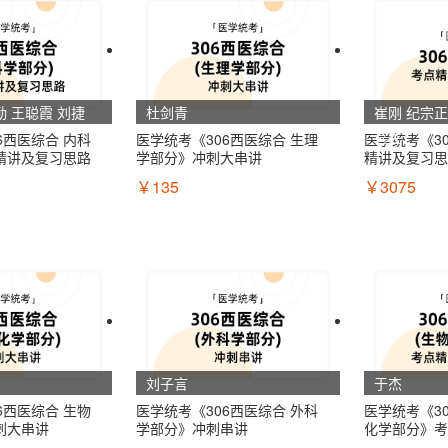
勤 王聪霞 刘捷
杜剑青
崔刚 纪宗正
喜民
6西医综合 内科
医学统考《306西医综合 生理
医学统考《3
精讲及复习思路
学部分》冲刺大串讲
精讲及复习思
￥135
￥3075
刘子言
于杰
6西医综合 生物
医学统考《306西医综合 外科
医学统考《3
刺大串讲
学部分》冲刺串讲
化学部分》考
路