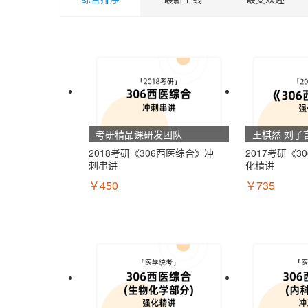
病理学
心理学综合
生物化学
历史学基础
内科学(包括诊断学)
农学化学
外科学
农学数学
考研精品课研发团队
王棋然 刘子
西医综合
2018考研《306西医综合》冲
2017考研《3
植物生理学与生物化学
刺串讲
化精讲
￥450
￥735
动物生理学与生物化学