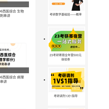
06西医综合 生物
考研数学基础班——概率
刺串讲
23考研寄宿全年营500元
体验劵
06西医综合 病理
串讲
考研调剂1对1指导