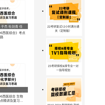
 于杰 杜剑青 任
22考研复试12小时满分通
关（定制版）
06西医综合》考点
路
23考研择校&择专业一对
一指导规划
06西医综合 生物
点精讲及复习思
2019-2021考研择校-院校