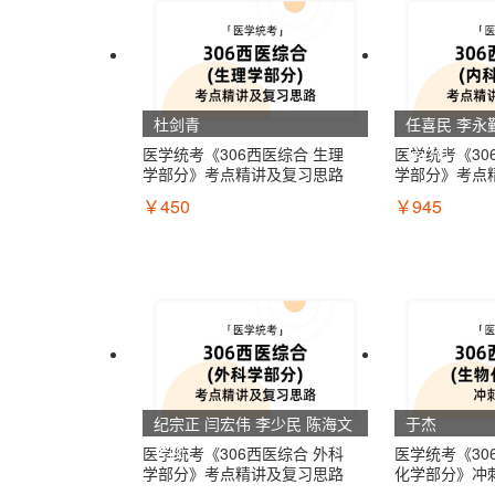
杜剑青
任喜民 李永
赵万红
医学统考《306西医综合 生理
医学统考《30
学部分》考点精讲及复习思路
学部分》考点
￥450
￥945
纪宗正 闫宏伟 李少民 陈海文
于杰
吴刚
医学统考《306西医综合 外科
医学统考《30
学部分》考点精讲及复习思路
化学部分》冲