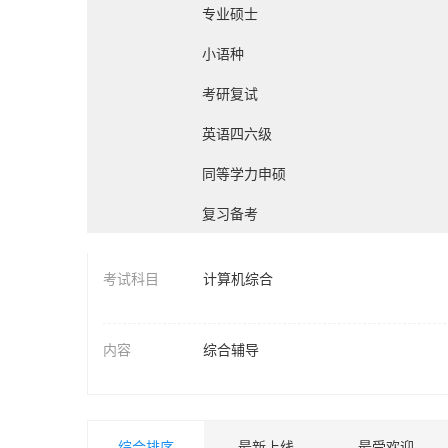
专业硕士
小语种
考研复试
英语四六级
同等学力申硕
复习备考
考试科目
计算机综合
教育学综合
内容
综合辅导
西医综合
生理学
中医综合
综合排序
最新上线
最受欢迎