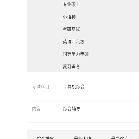
专业硕士
小语种
考研复试
英语四六级
同等学力申硕
复习备考
考试科目
计算机综合
教育学综合
内容
综合辅导
西医综合
发展与教育心理学
中医综合
综合排序
最新上线
最受欢迎